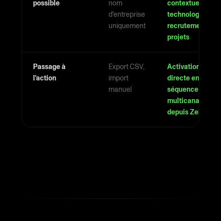
possible
nom
contextuels :
d'entreprise
technologies,
uniquement
recrutements,
projets
Passage à
Export CSV,
Activation
l'action
import
directe en
manuel
séquence
multicanale
depuis Zeliq