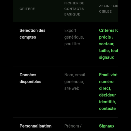
FICHIER DE
ZELIQ · LISTE
CRITÈRE
CONTACTS
CIBLÉE
BASIQUE
Sélection des
Export
Critères ICP
comptes
générique,
précis :
peu filtré
secteur,
taille, techno,
signaux
Données
Nom, email
Email vérifié,
disponibles
générique,
numéro
site web
direct,
décideur
identifié,
contexte
Personnalisation
Prénom /
Signaux