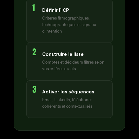
1
Définir l'ICP
Critères firmographiques,
technographiques et signaux
d'intention
2
Construire la liste
Comptes et décideurs filtrés selon
vos critères exacts
3
Activer les séquences
Email, LinkedIn, téléphone :
cohérents et contextualisés