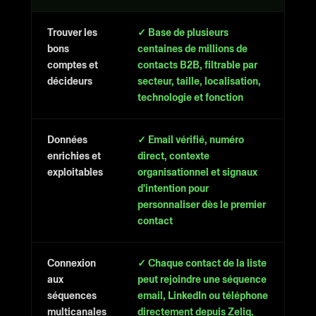
Trouver les
✓ Base de plusieurs
bons
centaines de millions de
comptes et
contacts B2B, filtrable par
décideurs
secteur, taille, localisation,
technologie et fonction
Données
✓ Email vérifié, numéro
enrichies et
direct, contexte
exploitables
organisationnel et signaux
d'intention pour
personnaliser dès le premier
contact
Connexion
✓ Chaque contact de la liste
aux
peut rejoindre une séquence
séquences
email, LinkedIn ou téléphone
multicanales
directement depuis Zeliq,