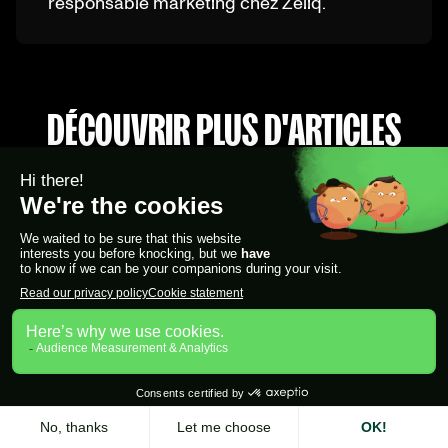
responsable marketing chez Zeliq.
DÉCOUVRIR PLUS D'ARTICLES
Accéder au blog
Prospection téléphonique : 7
exemples de scripts B2B (2026)
Outreach
Camille Wattel
|
Jul 28, 2026