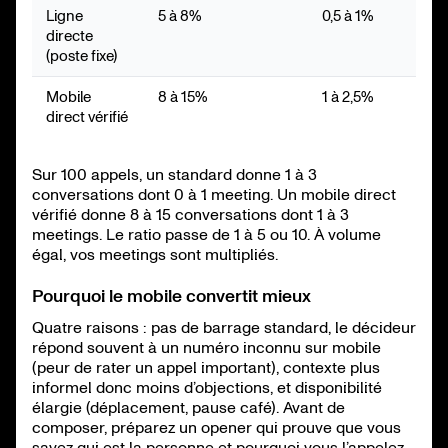
Ligne
5 à 8%
0,5 à 1%
directe
(poste fixe)
Mobile
8 à 15%
1 à 2,5%
direct vérifié
Sur 100 appels, un standard donne 1 à 3
conversations dont 0 à 1 meeting. Un mobile direct
vérifié donne 8 à 15 conversations dont 1 à 3
meetings. Le ratio passe de 1 à 5 ou 10. À volume
égal, vos meetings sont multipliés.
Pourquoi le mobile convertit mieux
Quatre raisons : pas de barrage standard, le décideur
répond souvent à un numéro inconnu sur mobile
(peur de rater un appel important), contexte plus
informel donc moins d’objections, et disponibilité
élargie (déplacement, pause café). Avant de
composer, préparez un opener qui prouve que vous
savez qui est la personne et pourquoi vous l’appelez,