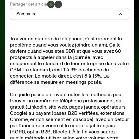
Partager cet article
Sommaire
TL;DR : ce qu’il faut retenir
Numéro de téléphone professionnel ou personnel : ce que
Trouver un numéro de téléphone, c’est rarement le
la loi vous laisse faire
problème quand vous voulez joindre un ami. Ça le
Méthodes gratuites pour trouver un numéro de téléphone
Comment trouver un numéro mobile B2B avec un outil
devient quand vous êtes SDR et que vous avez 60
payant
prospects à appeler dans la journée, avec
L’annuaire inversé : pour identifier qui vous a appelé
uniquement le standard de leur entreprise dans votre
Vérifier qu’un numéro de téléphone est valide avant de
l’appeler
CRM. Le standard, c’est 1 à 3% de chance de
Cold call sur mobile direct : pourquoi ça vaut l’effort de
connecter. Le mobile direct, c’est 8 à 15%. La
chercher
différence se mesure en meetings posés.
Le cadre légal en France : RGPD, Bloctel, opt-in B2B
La stack recommandée selon votre profil
Ce guide passe en revue toutes les méthodes pour
Faut-il payer pour trouver un numéro de téléphone
professionnel
trouver un numéro de téléphone professionnel, du
Les erreurs fréquentes à éviter
gratuit (LinkedIn, site web, pages jaunes, opérateurs
Pour aller plus loin
Google) au payant (bases B2B vérifiées, extensions
Conclusion : passez à l’action
Chrome, enrichissement en cascade), avec un détour
par l’annuaire inversé et le cadre légal français
(RGPD, opt-in B2B, Bloctel). À la fin vous saurez
quelle méthode utiliser selon votre volume, votre