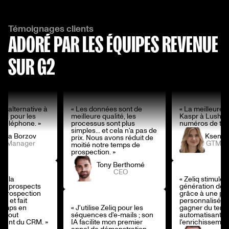
Témoignages clients
ADORÉ PAR LES ÉQUIPES REVENUE
SUR G2
re alternative à
« Les données sont de
« La meilleure a
ha pour les
meilleure qualité, les
Kaspr à Lusha 
 téléphone. »
processus sont plus
numéros de tél
simples... et cela n'a pas de
nya Borzov
Ksenya
prix. Nous avons réduit de
M Manager
GTM M
moitié notre temps de
prospection. »
Tony Berthomé
CEO
le la
« Zeliq stimule l
 de prospects
génération de 
e prospection
grâce à une pr
e et fait
personnalisée et
temps en
« J'utilise Zeliq pour les
gagner du tem
t tout
séquences d'e-mails ; son
automatisant to
ement du CRM. »
IA facilite mon premier
l'enrichissemen