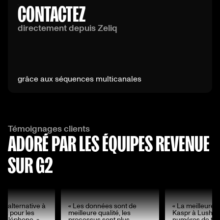
CONTACTEZ
directement depuis Zeliq
grâce aux séquences multicanales
Témoignages clients
ADORÉ PAR LES ÉQUIPES REVENUE
SUR G2
re alternative à
« Les données sont de
« La meilleure a
ha pour les
meilleure qualité, les
Kaspr à Lusha 
 téléphone. »
processus sont plus
numéros de tél