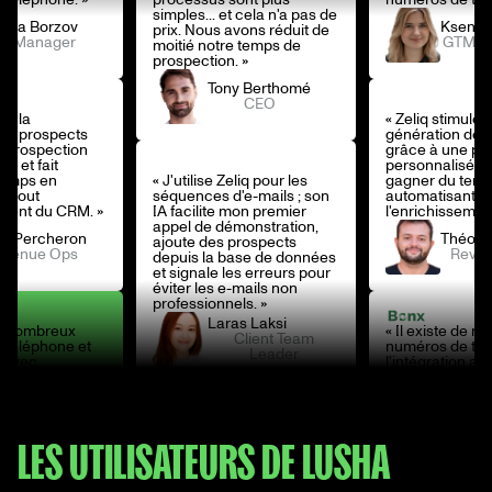
simples... et cela n'a pas de
nya Borzov
Ksenya
prix. Nous avons réduit de
M Manager
GTM M
moitié notre temps de
prospection. »
Tony Berthomé
CEO
le la
« Zeliq stimule l
 de prospects
génération de 
e prospection
grâce à une pr
e et fait
personnalisée et
temps en
« J'utilise Zeliq pour les
gagner du tem
t tout
séquences d'e-mails ; son
automatisant to
ement du CRM. »
IA facilite mon premier
l'enrichissemen
appel de démonstration,
o Percheron
Théo P
ajoute des prospects
evenue Ops
Reve
depuis la base de données
et signale les erreurs pour
éviter les e-mails non
professionnels. »
Laras Laksi
 de nombreux
« Il existe de 
Client Team
 téléphone et
numéros de tél
Leader
n avec
l'intégration av
 Chrome et les
l'extension Chr
sociaux
messages soci
bien. Simple et
fonctionne bien
port client très
« Zeliq propose une
intuitif. Support 
interface ergonomique
réactif. »
LES UTILISATEURS DE LUSHA
avec des données de
esca Morichelli
Francesca
qualité pour la génération
esponsable
Resp
de prospects et des
itoriale - Italie
territori