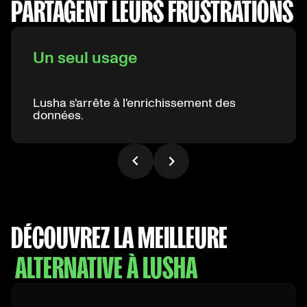
fonctionnalités
PARTAGENT LEURS FRUSTRATIONS
marketing/CRM utiles,
avec un meilleur service
client favorisant une
adoption complète. »
Un seul usage
Sébastien Elvira
Sales Specialist
Lusha s'arrête à l'enrichissement des
données.
DÉCOUVREZ LA MEILLEURE
ALTERNATIVE À LUSHA