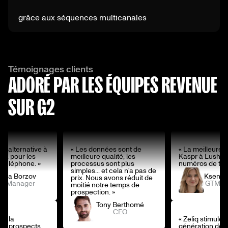
grâce aux séquences multicanales
Témoignages clients
ADORÉ PAR LES ÉQUIPES REVENUE
SUR G2
re alternative à
« Les données sont de
« La meilleure a
ha pour les
meilleure qualité, les
Kaspr à Lusha 
 téléphone. »
processus sont plus
numéros de tél
simples... et cela n'a pas de
nya Borzov
Ksenya
prix. Nous avons réduit de
M Manager
GTM M
moitié notre temps de
prospection. »
Tony Berthomé
CEO
le la
« Zeliq stimule l
 de prospects
génération de 