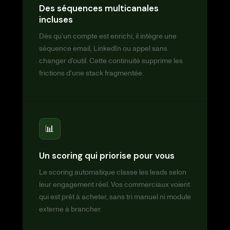
Des séquences multicanales
incluses
Dès qu'un compte est enrichi, il intègre une
séquence email, LinkedIn ou appel sans
changer d'outil. Cette continuité supprime les
frictions d'une stack fragmentée.
📊
Un scoring qui priorise pour vous
Le scoring automatique classe les leads selon
leur engagement réel. Vos commerciaux voient
qui est prêt à acheter, sans tri manuel ni module
externe à brancher.