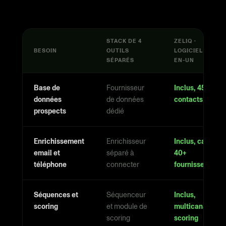
STACK DE 4
ZELIQ ·
BESOIN
OUTILS
LOGICIEL TOUT-
SÉPARÉS
EN-UN
Base de
Fournisseur
Inclus, 450M+
données
de données
contacts B2B
prospects
dédié
Enrichissement
Enrichisseur
Inclus, cascade
email et
séparé à
40+
téléphone
connecter
fournisseurs
Séquences et
Séquenceur
Inclus,
scoring
et module de
multicanal et
scoring
scoring