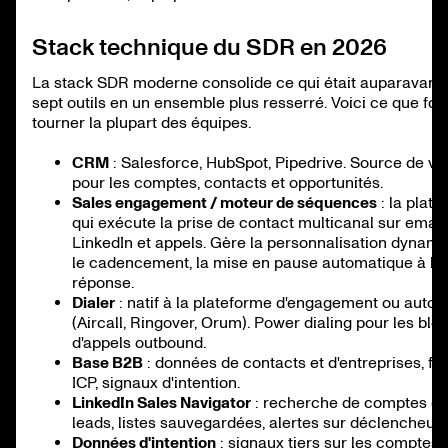
Stack technique du SDR en 2026
La stack SDR moderne consolide ce qui était auparavant 
sept outils en un ensemble plus resserré. Voici ce que fon
tourner la plupart des équipes.
CRM
: Salesforce, HubSpot, Pipedrive. Source de vér
pour les comptes, contacts et opportunités.
Sales engagement / moteur de séquences
: la plat
qui exécute la prise de contact multicanal sur email,
LinkedIn et appels. Gère la personnalisation dynami
le cadencement, la mise en pause automatique à la
réponse.
Dialer
: natif à la plateforme d'engagement ou auto
(Aircall, Ringover, Orum). Power dialing pour les blo
d'appels outbound.
Base B2B
: données de contacts et d'entreprises, fil
ICP, signaux d'intention.
LinkedIn Sales Navigator
: recherche de comptes et
leads, listes sauvegardées, alertes sur déclencheurs
Données d'intention
: signaux tiers sur les comptes 