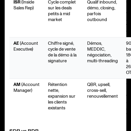
ISR
(Inside
Cycle complet
Qualif inbound,
6
Sales Rep)
sur les deals
démo, closing,
ba
petits à mid
parfois
11
market
outbound
à
14
O
AE
(Account
Chiffre signé,
Démos,
9
Executive)
cycle de vente
MEDDIC,
ba
de la démo à la
négociation,
18
signature
multi-threading
à
2
O
AM
(Account
Rétention
QBR, upsell,
9
Manager)
nette,
cross-sell,
ba
expansion sur
renouvellement
16
les clients
à
existants
2
O