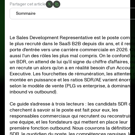
Partager cet article
Sommaire
Qu'est-ce qu'un Sales Development Representative ?
SDR vs BDR vs AE vs ISR : comparaison des rôles
Le Sales Development Representative est le poste comme
Ce que fait vraiment un SDR au quotidien
le plus recruté dans le SaaS B2B depuis dix ans, et il reste
Compétences requises : ce qui fait un excellent SDR
KPIs du SDR : comment la performance est mesurée
porte d'entrée vers une carrière commerciale en 2026. C'
Rémunération moyenne aux États-Unis en 2026
aussi l'un des rôles les plus mal compris. On le confond a
Évolution de carrière : SDR, et après ?
un BDR, on attend de lui qu'il signe du chiffre d'affaires, o
Stack technique du SDR en 2026
en recrute un alors qu'on a en réalité besoin d'un Account
SDR inbound vs outbound
Executive. Les fourchettes de rémunération, les attentes 
Recruter un SDR : profil, entretien, montée en puissance
montée en puissance et les ratios SDR/AE varient énor
Erreurs courantes qui tuent la performance d'un SDR
Ce que l'IA change (et ne change pas)
selon le modèle de vente (PLG vs enterprise, à dominante
Questions fréquentes sur le rôle de SDR
inbound vs outbound).
Pour conclure
Ce guide s'adresse à trois lecteurs : les candidats SDR qu
cherchent à savoir si le poste est fait pour eux, les
responsables commerciaux qui recrutent ou reconstruise
une équipe, et les fondateurs qui mettent en place leur
première fonction outbound. Nous couvrons la définition 
SDR, le quotidien du poste, les compétences requises, les