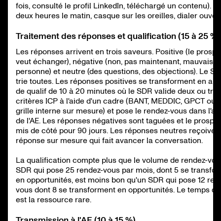
fois, consulté le profil LinkedIn, téléchargé un contenu). B
deux heures le matin, casque sur les oreilles, dialer ouvert
Traitement des réponses et qualification (15 à 25 %)
Les réponses arrivent en trois saveurs. Positive (le prospe
veut échanger), négative (non, pas maintenant, mauvaise
personne) et neutre (des questions, des objections). Le SD
trie toutes. Les réponses positives se transforment en ap
de qualif de 10 à 20 minutes où le SDR valide deux ou troi
critères ICP à l'aide d'un cadre (BANT, MEDDIC, GPCT ou 
grille interne sur mesure) et pose le rendez-vous dans l'a
de l'AE. Les réponses négatives sont taguées et le prospec
mis de côté pour 90 jours. Les réponses neutres reçoiven
réponse sur mesure qui fait avancer la conversation.
La qualification compte plus que le volume de rendez-vou
SDR qui pose 25 rendez-vous par mois, dont 5 se transfo
en opportunités, est moins bon qu'un SDR qui pose 12 ren
vous dont 8 se transforment en opportunités. Le temps de 
est la ressource rare.
Transmission à l'AE (10 à 15 %)