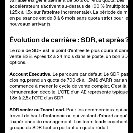
variable est généralement de 50 à 60 % du quota. Les
accélérateurs s'activent au-dessus de 100 % (multiplicate
1,25x à 1,5x sur l'atteinte incrémentale). La période de mo
en puissance est de 3 à 6 mois sans quota strict pour les
nouveaux arrivants.
Évolution de carrière : SDR, et après ?
Le rôle de SDR est le point d'entrée le plus courant dans l
vente B2B. Après 12 à 24 mois dans le poste, un bon SDR 
options.
Account Executive.
Le parcours par défaut. Le SDR pass
closing, prend un quota de 700k$ à 1,5M$ d'ARR par an et
commence à mener le cycle de vente complet. C'est là qu
rémunération décolle. L'OTE d'un AE représente typiquem
1,8x à 2,5x l'OTE d'un SDR.
SDR senior ou Team Lead.
Pour les commerciaux qui ador
travail de haut d'entonnoir ou qui veulent d'abord acquérir
l'expérience de management. Les team leads coachent un
groupe de SDR tout en portant un quota réduit.