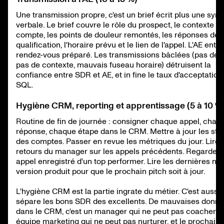
Une transmission propre, c'est un brief écrit plus une syn
verbale. Le brief couvre le rôle du prospect, le contexte d
compte, les points de douleur remontés, les réponses de
qualification, l'horaire prévu et le lien de l'appel. L'AE entr
rendez-vous préparé. Les transmissions bâclées (pas de br
pas de contexte, mauvais fuseau horaire) détruisent la
confiance entre SDR et AE, et in fine le taux d'acceptation
SQL.
Hygiène CRM, reporting et apprentissage (5 à 10 %
Routine de fin de journée : consigner chaque appel, chaq
réponse, chaque étape dans le CRM. Mettre à jour les sta
des comptes. Passer en revue les métriques du jour. Lire 
retours du manager sur les appels précédents. Regarder 
appel enregistré d'un top performer. Lire les dernières no
version produit pour que le prochain pitch soit à jour.
L'hygiène CRM est la partie ingrate du métier. C'est aussi 
sépare les bons SDR des excellents. De mauvaises donn
dans le CRM, c'est un manager qui ne peut pas coacher, 
équipe marketing qui ne peut pas nurturer, et le prochain