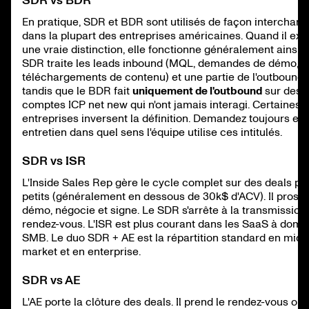
SDR vs BDR
En pratique, SDR et BDR sont utilisés de façon interchan
dans la plupart des entreprises américaines. Quand il exi
une vraie distinction, elle fonctionne généralement ainsi : 
SDR traite les leads inbound (MQL, demandes de démo,
téléchargements de contenu) et une partie de l'outbound,
tandis que le BDR fait
uniquement de l'outbound
sur des
comptes ICP net new qui n'ont jamais interagi. Certaines
entreprises inversent la définition. Demandez toujours en
entretien dans quel sens l'équipe utilise ces intitulés.
SDR vs ISR
L'Inside Sales Rep gère le cycle complet sur des deals pl
petits (généralement en dessous de 30k$ d'ACV). Il prospe
démo, négocie et signe. Le SDR s'arrête à la transmission
rendez-vous. L'ISR est plus courant dans les SaaS à domi
SMB. Le duo SDR + AE est la répartition standard en mid
market et en enterprise.
SDR vs AE
L'AE porte la clôture des deals. Il prend le rendez-vous ob