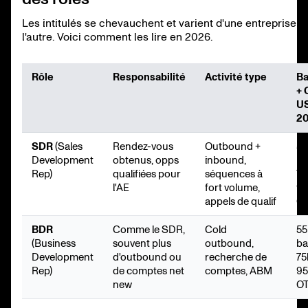
Les intitulés se chevauchent et varient d'une entreprise à
l'autre. Voici comment les lire en 2026.
Rôle
Responsabilité
Activité type
B
+ 
U
2
SDR
(Sales
Rendez-vous
Outbound +
55
Development
obtenus, opps
inbound,
ba
Rep)
qualifiées pour
séquences à
75
l'AE
fort volume,
9
appels de qualif
O
BDR
Comme le SDR,
Cold
55
(Business
souvent plus
outbound,
ba
Development
d'outbound ou
recherche de
75
Rep)
de comptes net
comptes, ABM
9
new
O