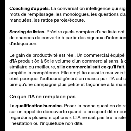
Coaching d'appels.
La conversation intelligence qui signa
mots de remplissage, les monologues, les questions d'ac
manquées, les ratios parole/écoute.
Scoring de listes.
Prédire quels comptes d'une liste ont le
de chances de convertir à partir des signaux d'intention e
d'adéquation.
Le gain de productivité est réel. Un commercial équipé d'o
d'IA produit 3x à 5x le volume d'un commercial sans, à qua
similaire ou meilleure,
si le commercial sait ce qu'il fait
. L'
amplifie la compétence. Elle amplifie aussi le mauvais trav
c'est pourquoi l'outbound généré en masse par l'IA est so
pire qu'une campagne plus petite et façonnée à la main.
Ce que l'IA ne remplace pas
La qualification humaine.
Poser la bonne question de rel
sur un appel de découverte quand le prospect dit « nous
regardons plusieurs options ». L'IA ne sait pas lire le silenc
l'hésitation ou l'inquiétude non dite.