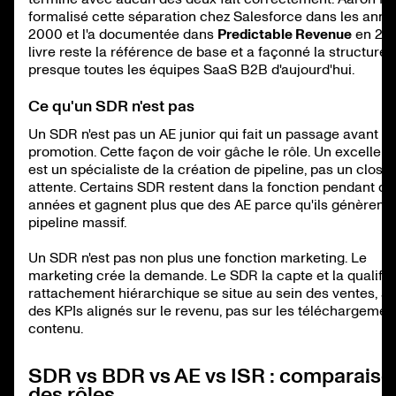
formalisé cette séparation chez Salesforce dans les ann
2000 et l'a documentée dans
Predictable Revenue
en 201
livre reste la référence de base et a façonné la structure 
presque toutes les équipes SaaS B2B d'aujourd'hui.
Ce qu'un SDR n'est pas
Un SDR n'est pas un AE junior qui fait un passage avant s
promotion. Cette façon de voir gâche le rôle. Un excellen
est un spécialiste de la création de pipeline, pas un close
attente. Certains SDR restent dans la fonction pendant de
années et gagnent plus que des AE parce qu'ils génèrent 
pipeline massif.
Un SDR n'est pas non plus une fonction marketing. Le
marketing crée la demande. Le SDR la capte et la qualifie
rattachement hiérarchique se situe au sein des ventes, a
des KPIs alignés sur le revenu, pas sur les téléchargemen
contenu.
SDR vs BDR vs AE vs ISR : comparaiso
des rôles