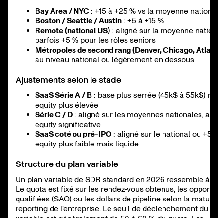
Bay Area / NYC
: +15 à +25 % vs la moyenne nationa
Boston / Seattle / Austin
: +5 à +15 %
Remote (national US)
: aligné sur la moyenne nation
parfois +5 % pour les rôles seniors
Métropoles de second rang (Denver, Chicago, Atlant
au niveau national ou légèrement en dessous
Ajustements selon le stade
SaaS Série A / B
: base plus serrée (45k$ à 55k$) ma
equity plus élevée
Série C / D
: aligné sur les moyennes nationales, av
equity significative
SaaS coté ou pré-IPO
: aligné sur le national ou +5 
equity plus faible mais liquide
Structure du plan variable
Un plan variable de SDR standard en 2026 ressemble à ce
Le quota est fixé sur les rendez-vous obtenus, les opportu
qualifiées (SAO) ou les dollars de pipeline selon la maturi
reporting de l'entreprise. Le seuil de déclenchement du