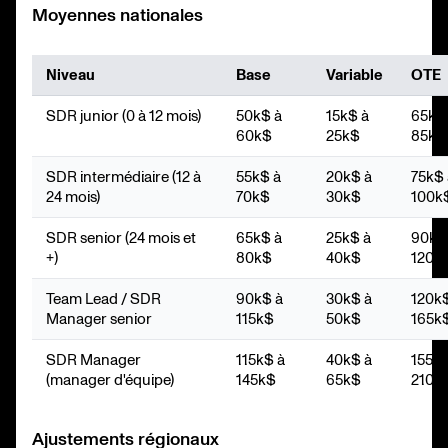
Moyennes nationales
Niveau
Base
Variable
OTE
SDR junior (0 à 12 mois)
50k$ à
15k$ à
65k$
60k$
25k$
85k$
SDR intermédiaire (12 à
55k$ à
20k$ à
75k$ 
24 mois)
70k$
30k$
100k
SDR senior (24 mois et
65k$ à
25k$ à
90k$
+)
80k$
40k$
120k
Team Lead / SDR
90k$ à
30k$ à
120k
Manager senior
115k$
50k$
165k
SDR Manager
115k$ à
40k$ à
155k$
(manager d'équipe)
145k$
65k$
210k
Ajustements régionaux