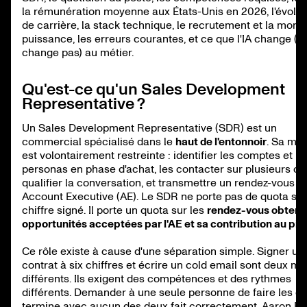
la rémunération moyenne aux États-Unis en 2026, l'évolut
de carrière, la stack technique, le recrutement et la mont
puissance, les erreurs courantes, et ce que l'IA change (et
change pas) au métier.
Qu'est-ce qu'un Sales Development
Representative ?
Un Sales Development Representative (SDR) est un
commercial spécialisé dans le
haut de l'entonnoir
. Sa mis
est volontairement restreinte : identifier les comptes et
personas en phase d'achat, les contacter sur plusieurs ca
qualifier la conversation, et transmettre un rendez-vous à
Account Executive (AE). Le SDR ne porte pas de quota sur
chiffre signé. Il porte un quota sur les
rendez-vous obtenus
opportunités acceptées par l'AE et sa contribution au pip
Ce rôle existe à cause d'une séparation simple. Signer un
contrat à six chiffres et écrire un cold email sont deux mé
différents. Ils exigent des compétences et des rythmes
différents. Demander à une seule personne de faire les d
termine avec aucun des deux fait correctement. Aaron Ro