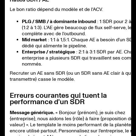
Le bon ratio dépend du modèle et de l'ACV.
PLG / SMB / à dominante inbound
: 1 SDR pour 2 à 3
(1:2 à 1:3). L'AE gère beaucoup de flux self-serve, le
complète avec de l'outbound.
Mid market
: 1:1 à 1,5:1. Chaque AE a besoin d'un SDR
dédié qui alimente le pipeline.
Enterprise / stratégique
: 2:1 à 3:1 SDR par AE. Cha
enterprise a plusieurs SDR qui travaillent ses comp
nommés.
Recruter un AE sans SDR (ou un SDR sans AE clair à qui
transmettre) casse le modèle.
Erreurs courantes qui tuent la
performance d'un SDR
Message générique.
« Bonjour {prénom}, je suis chez
{entreprise}, nous aidons les {rôle} à faire {proposition de
valeur} ». Le template le moins performant de la planète,
encore utilisé partout. Personnalisez sur l'entreprise, le rô