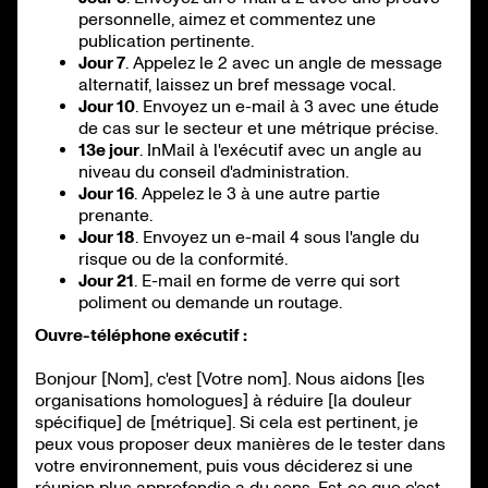
personnelle, aimez et commentez une
publication pertinente.
Jour 7
. Appelez le 2 avec un angle de message
alternatif, laissez un bref message vocal.
Jour 10
. Envoyez un e-mail à 3 avec une étude
de cas sur le secteur et une métrique précise.
13e jour
. InMail à l'exécutif avec un angle au
niveau du conseil d'administration.
Jour 16
. Appelez le 3 à une autre partie
prenante.
Jour 18
. Envoyez un e-mail 4 sous l'angle du
risque ou de la conformité.
Jour 21
. E-mail en forme de verre qui sort
poliment ou demande un routage.
Ouvre-téléphone exécutif :
Bonjour [Nom], c'est [Votre nom]. Nous aidons [les
organisations homologues] à réduire [la douleur
spécifique] de [métrique]. Si cela est pertinent, je
peux vous proposer deux manières de le tester dans
votre environnement, puis vous déciderez si une
réunion plus approfondie a du sens. Est-ce que c'est