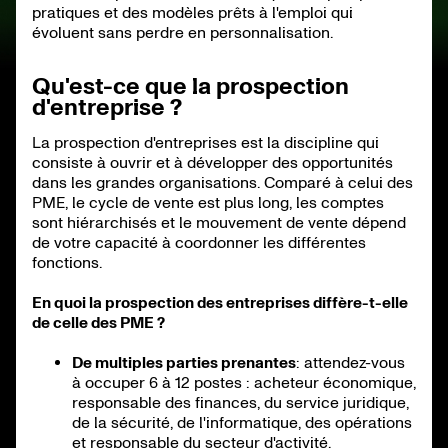
Métriques et tableaux de bord pour la prospection des
pratiques et des modèles prêts à l'emploi qui
entreprises
évoluent sans perdre en personnalisation.
Bibliothèque d'objections pour la sensibilisation des
entreprises
Conformité, confidentialité et étiquette d'entreprise
Coaching et habilitation pour les vendeurs
Qu'est-ce que la prospection
Des micro-réponses basées sur l'intention de recherche
d'entreprise ?
que vous pouvez réutiliser
Réunir tout cela
La prospection d'entreprises est la discipline qui
consiste à ouvrir et à développer des opportunités
dans les grandes organisations. Comparé à celui des
PME, le cycle de vente est plus long, les comptes
sont hiérarchisés et le mouvement de vente dépend
de votre capacité à coordonner les différentes
fonctions.
En quoi la prospection des entreprises diffère-t-elle
de celle des PME ?
De multiples parties prenantes
: attendez-vous
à occuper 6 à 12 postes : acheteur économique,
responsable des finances, du service juridique,
de la sécurité, de l'informatique, des opérations
et responsable du secteur d'activité.