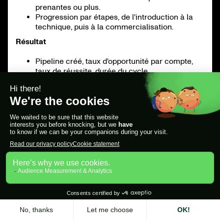
prenantes ou plus.
Progression par étapes, de l'introduction à la
technique, puis à la commercialisation.
Résultat
Pipeline créé, taux d'opportunité par compte,
taux de réussite, durée du cycle.
Attribution qui lie la sensibilisation aux
opportunités afin que le marketing et les ventes
restent alignés.
Réviser le rythme
Bilan hebdomadaire de l'équipe, analyse
approfondie mensuelle des managers, mises à
jour trimestrielles de la formation.
Utilisez des tableaux de bord que les
responsables et les commerciaux peuvent lire
en un coup d'œil.
Bibliothèque d'objections pour la