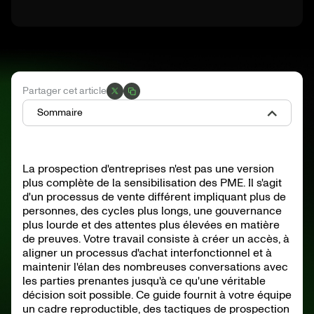
Partager cet article
Sommaire
Qu'est-ce que la prospection d'entreprise ?
Comment prospecter des comptes d'entreprise ?
La prospection d'entreprises n'est pas une version
Quelles sont les stratégies de prospection efficaces ?
plus complète de la sensibilisation des PME. Il s'agit
Qu'est-ce qu'un cadre de prospection d'entreprises ?
Comment créer un système de prospection d'entreprise ?
d'un processus de vente différent impliquant plus de
Comment créer une approche personnalisée pour les
personnes, des cycles plus longs, une gouvernance
entreprises ?
plus lourde et des attentes plus élevées en matière
Quels outils aident à la prospection d'entreprises ?
de preuves. Votre travail consiste à créer un accès, à
Quels sont les défis courants en matière de prospection
aligner un processus d'achat interfonctionnel et à
d'entreprises ?
maintenir l'élan des nombreuses conversations avec
Récapitulatif du cadre de prospection des entreprises
Comment créer un plan de prospection d'entreprise (étape
les parties prenantes jusqu'à ce qu'une véritable
par étape) ?
décision soit possible. Ce guide fournit à votre équipe
Cadence et scripts de sensibilisation en entreprise (prêts à
l'emploi)
un cadre reproductible, des tactiques de prospection