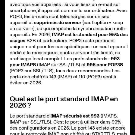
avec tous vos appareils : si vous lisez un e-mail sur
smartphone, il apparaît comme lu sur ordinateur. Avec
POP3, les e-mails sont téléchargés sur un seul
appareil et
supprimés du serveur
(sauf option « keep
on server »), ce qui empêche la synchronisation multi-
appareils. En 2026,
IMAP est le standard pour 95% des
usages
B2B et particuliers. POP3 reste pertinent
uniquement pour les cas spécifiques : un seul appareil
dédié à la messagerie, quota serveur très limité, ou
archivage local complet. Les ports standards :
993
pour IMAPS
(IMAP sur SSL/TLS) et
995 pour POP3S
(POP3 sur SSL/TLS), tous deux recommandés. Les
ports non chiffrés 143 (IMAP) et 110 (POP3) sont à
éviter en 2026.
Quel est le port standard IMAP en
2026 ?
Le port standard d’
IMAP sécurisé est 993
(IMAPS,
IMAP sur SSL/TLS). C’est le port à utiliser dans 99%
des configurations en 2026. Le port 143 existe encore
pour le protocole IMAP non chiffré ou STARTTLS, mais