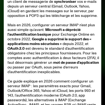
Cas pratique B2B : choisir IMAP, POP3 ou Exchange
un client de messagerie de
synchroniser
vos e-mails
depuis un serveur central (Gmail, Outlook, Yahoo,
Comment Zeliq évite la complexité IMAP/SMTP pour la
prospection
iCloud) en gardant les messages sur le serveur, par
Quelle est la différence entre IMAP et POP3 ?
opposition à POP3 qui les télécharge et les supprime.
Quel est le port standard IMAP en 2026 ?
Pourquoi mon serveur IMAP refuse mon mot de passe ?
Conclusion : trois actions pour configurer votre serveur
Mais en 2026, configurer un serveur IMAP n’est plus
IMAP en 2026
Pour aller plus loin
aussi simple qu’avant.
Microsoft a déprécié
l’authentification basique
pour Exchange Online en
octobre 2022,
Google a supprimé le support des «
applications moins sécurisées »
depuis 2022, et
OAuth 2.0
est devenu le standard d’authentification
obligatoire chez les principaux fournisseurs. Pour les
comptes avec authentification à deux facteurs (2FA), il
faut désormais générer un
mot de passe d’application
ou passer par OAuth, sous peine d’erreurs
d’authentification inexplicables.
Ce guide explique en 2026 comment configurer un
serveur IMAP : les paramètres exacts pour Gmail,
Outlook/Office 365, Yahoo et iCloud, les ports 993 et
143, l’authentification moderne (OAuth 2.0, app
passwords), les alternatives à IMAP (Exchange
ActiveSync, JMAP), et les usages B2B où IMAP reste