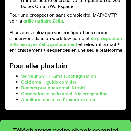
l’infrastructure et préserve la réputation de vos
boîtes Gmail/Workspace.
Pour une prospection sans complexité IMAP/SMTP,
voir la
grille tarifaire Zeliq
.
Et si vous voulez que vos configurations serveur
s’inscrivent dans un workflow complet
de prospection
B2B
,
essayez Zeliq gratuitement
et reliez infra mail +
enrichissement + séquences en une seule plateforme.
Pour aller plus loin
Serveur SMTP Gmail : configuration
Cold email : guide complet
Bonnes pratiques email à froid
Connecter sa boîte email à la prospection
Améliorer son taux d’ouverture email
Téléchargez notre ebook complet