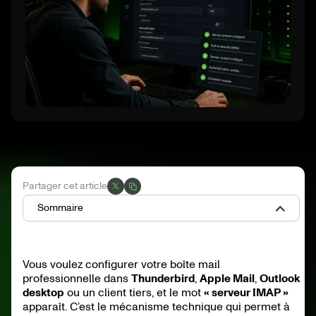
Partager cet article
Sommaire
L’essentiel en bref
Qu’est-ce qu’un serveur IMAP et différence avec POP3
Vous voulez configurer votre boîte mail
Les paramètres exacts pour les 4 principaux fournisseurs
professionnelle dans
Thunderbird
,
Apple Mail
,
Outlook
OAuth 2.0 et app passwords : l’authentification moderne
Les alternatives modernes à IMAP en 2026
desktop
ou un client tiers, et le mot
« serveur IMAP »
Erreurs fréquentes de configuration et solutions
apparaît. C’est le mécanisme technique qui permet à