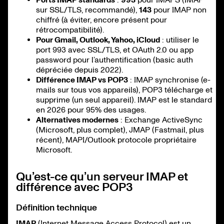
sur SSL/TLS, recommandé),
143
pour IMAP non
chiffré (à éviter, encore présent pour
rétrocompatibilité).
Pour Gmail, Outlook, Yahoo, iCloud
: utiliser le
port 993 avec SSL/TLS, et OAuth 2.0 ou app
password pour l’authentification (basic auth
dépréciée depuis 2022).
Différence IMAP vs POP3
: IMAP synchronise (e-
mails sur tous vos appareils), POP3 télécharge et
supprime (un seul appareil). IMAP est le standard
en 2026 pour 95% des usages.
Alternatives modernes
: Exchange ActiveSync
(Microsoft, plus complet), JMAP (Fastmail, plus
récent), MAPI/Outlook protocole propriétaire
Microsoft.
Qu’est-ce qu’un serveur IMAP et
différence avec POP3
Définition technique
IMAP
(Internet Message Access Protocol) est un