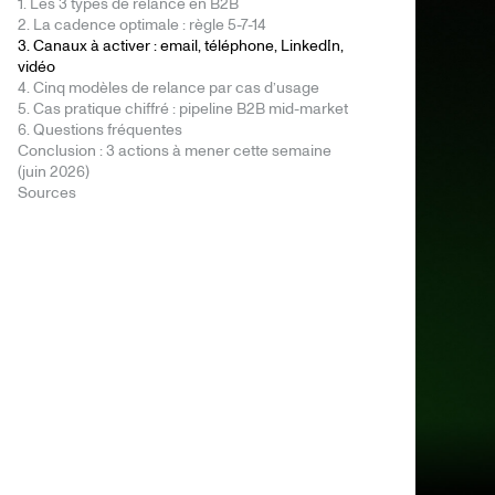
1. Les 3 types de relance en B2B
2. La cadence optimale : règle 5-7-14
3. Canaux à activer : email, téléphone, LinkedIn,
vidéo
4. Cinq modèles de relance par cas d’usage
5. Cas pratique chiffré : pipeline B2B mid-market
6. Questions fréquentes
Conclusion : 3 actions à mener cette semaine
(juin 2026)
Sources