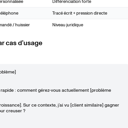
ersonnalisée
Différenciation forte
 téléphone
Tracé écrit + pression directe
ndé / huissier
Niveau juridique
ar cas d’usage
roblème]
on rapide : comment gérez-vous actuellement [problème
croissance]. Sur ce contexte, j’ai vu [client similaire] gagner
our creuser ?