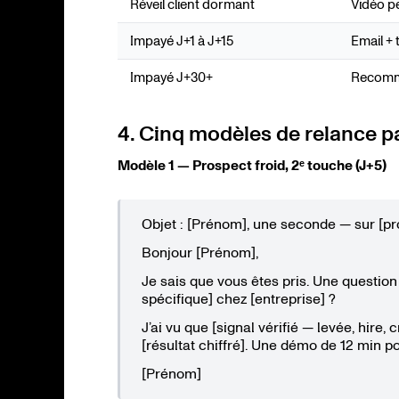
Réveil client dormant
Vidéo p
Impayé J+1 à J+15
Email +
Impayé J+30+
Recomma
4. Cinq modèles de relance p
Modèle 1 — Prospect froid, 2ᵉ touche (J+5)
Objet : [Prénom], une seconde — sur [p
Bonjour [Prénom],
Je sais que vous êtes pris. Une questi
spécifique] chez [entreprise] ?
J’ai vu que [signal vérifié — levée, hire, 
[résultat chiffré]. Une démo de 12 min p
[Prénom]