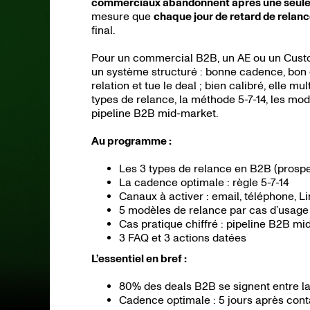
commerciaux abandonnent après une seule
mesure que
chaque jour de retard de relan
final.
Pour un commercial B2B, un AE ou un Custom
un système structuré : bonne cadence, bon ca
relation et tue le deal ; bien calibré, elle mu
types de relance, la méthode 5-7-14, les modè
pipeline B2B mid-market.
Au programme :
Les 3 types de relance en B2B (prospe
La cadence optimale : règle 5-7-14
Canaux à activer : email, téléphone, Li
5 modèles de relance par cas d’usage
Cas pratique chiffré : pipeline B2B m
3 FAQ et 3 actions datées
L’essentiel en bref :
80% des deals B2B se signent entre la 
Cadence optimale : 5 jours après contact