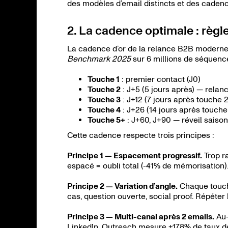
des modèles d’email distincts et des caden
2. La cadence optimale : règle
La cadence d’or de la relance B2B moderne
Benchmark 2025
sur 6 millions de séquence
Touche 1
: premier contact (J0)
Touche 2
: J+5 (5 jours après) — relan
Touche 3
: J+12 (7 jours après touche
Touche 4
: J+26 (14 jours après touche
Touche 5+
: J+60, J+90 — réveil saison
Cette cadence respecte trois principes :
Principe 1 — Espacement progressif.
Trop r
espacé = oubli total (-41% de mémorisation).
Principe 2 — Variation d’angle.
Chaque touche
cas, question ouverte, social proof. Répét
Principe 3 — Multi-canal après 2 emails.
Au-
LinkedIn. Outreach mesure +178% de taux de