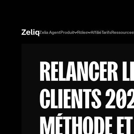
Zelia Agent
Produit
Rôles
Affilié
Tarifs
Ressources
RELANCER L
CLIENTS 202
MÉTHODE ET