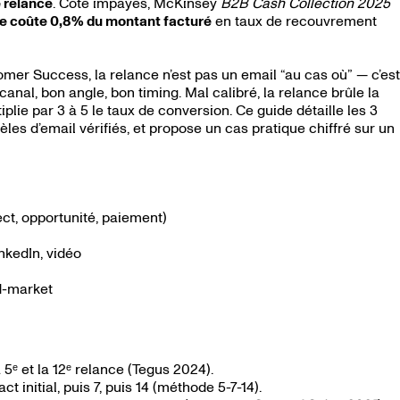
 relance
. Côté impayés, McKinsey
B2B Cash Collection 2025
ce coûte 0,8% du montant facturé
en taux de recouvrement
er Success, la relance n’est pas un email “au cas où” — c’est
nal, bon angle, bon timing. Mal calibré, la relance brûle la
ltiplie par 3 à 5 le taux de conversion. Ce guide détaille les 3
les d’email vérifiés, et propose un cas pratique chiffré sur un
ct, opportunité, paiement)
nkedIn, vidéo
id-market
5ᵉ et la 12ᵉ relance (Tegus 2024).
 initial, puis 7, puis 14 (méthode 5-7-14).