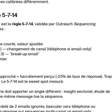
ces calibrées différemment.
 5-7-14
 est la
règle 5-7-14
, validée par Outreach
Sequencing
s :
ce courte, valeur ajoutée
 2) — changement de canal (téléphone si email-only)
 3) — “break-up email”
nier
approché = harcèlement perçu (-23% de taux de réponse). Trop
 Le 5-7-14 est le sweet spot mesuré.
 doit apporter un angle différent : insight sectoriel, étude de
er le même message tue la séquence.
delà de 2 emails ignorés, basculer vers téléphone ou
 réponse sur séquences multi-canal vs email-only.