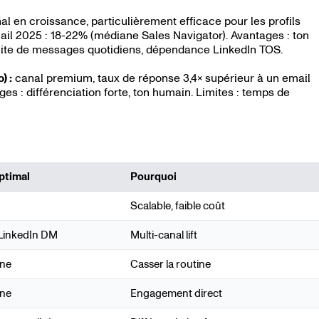
l en croissance, particulièrement efficace pour les profils
Mail 2025 : 18-22% (médiane Sales Navigator). Avantages : ton
: limite de messages quotidiens, dépendance LinkedIn TOS.
) :
canal premium, taux de réponse 3,4× supérieur à un email
ages : différenciation forte, ton humain. Limites : temps de
ptimal
Pourquoi
Scalable, faible coût
 LinkedIn DM
Multi-canal lift
one
Casser la routine
one
Engagement direct