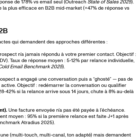
éponse de 178% vs email seul (Outreach
State of Sales 2025
).
e la plus efficace en B2B mid-market (+47% de réponse vs
B2B
inctes qui demandent des approches différentes :
ospect n’a jamais répondu à votre premier contact. Objectif :
V). Taux de réponse moyen : 5-12% par relance individuelle,
Cold Email Benchmark 2025
).
ospect a engagé une conversation puis a “ghosté” — pas de
active. Objectif : redémarrer la conversation ou qualifier
28-42% si la relance arrive sous 14 jours, chute à 8% au-delà
t).
Une facture envoyée n’a pas été payée à l’échéance.
nt moyen : 95% si la première relance est faite J+1 après
nchmark Atradius 2025).
une (multi-touch, multi-canal, ton adapté) mais demandent