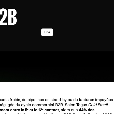
B2B
Tips
pects froids, de pipelines en stand-by ou de factures impayées
lus négligée du cycle commercial B2B. Selon Tegus
Cold Email
ent entre le 5ᵉ et le 12ᵉ contact
, alors que
44% des