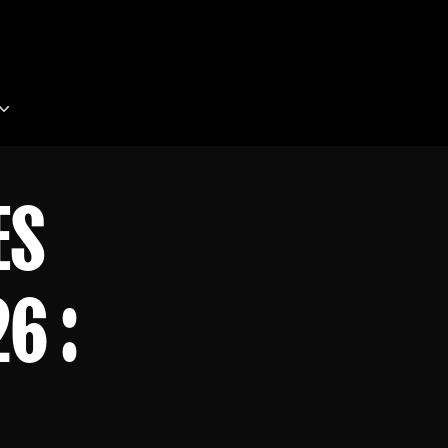
ES
6 :