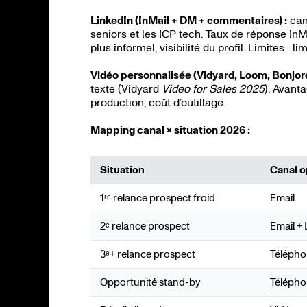
LinkedIn (InMail + DM + commentaires) :
cana
seniors et les ICP tech. Taux de réponse In
plus informel, visibilité du profil. Limites 
Vidéo personnalisée (Vidyard, Loom, Bonjoro
texte (Vidyard
Video for Sales 2025
). Avant
production, coût d’outillage.
Mapping canal × situation 2026 :
Situation
Canal o
1ʳᵉ relance prospect froid
Email
2ᵉ relance prospect
Email +
3ᵉ+ relance prospect
Téléph
Opportunité stand-by
Téléph