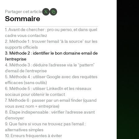
Partager cet article
Sommaire
1. Avant de chercher : pro ou perso, et dans quel
cadre vous contactez
2. Méthode 1 : trouver l’email “à la source” sur les
supports officiels
3. Méthode 2 : identifier le bon domaine email de
l’entreprise
4. Méthode 3 : déduire l’adresse via le “pattern”
d’email de l’entreprise
5. Méthode 4 : utiliser Google avec des requêtes
efficaces (sans outils)
6. Méthode 5 : utiliser LinkedIn et les réseaux
sociaux pour obtenir le contact
7. Méthode 6 : passer par un email finder (quand
vous avez nom + entreprise)
8. Étape indispensable : vérifier l’adresse avant
d’envoyer
9. Que faire si vous ne trouvez pas l’email :
alternatives simples
10. Erreurs fréquentes à éviter