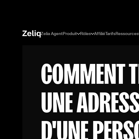
Zelia Agent
Produit
Rôles
Affilié
Tarifs
Ressources
COMMENT T
UNE ADRESS
D'UNE PERS