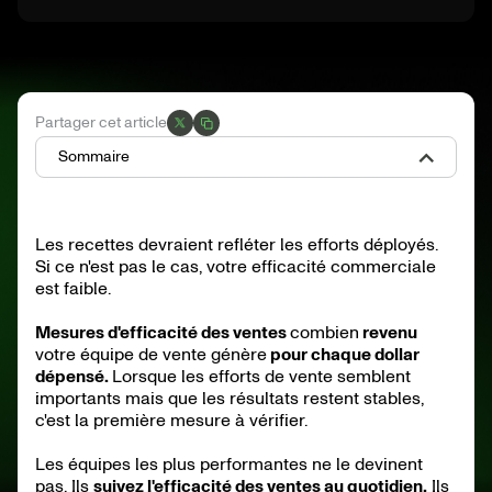
Partager cet article
Sommaire
Qu'est-ce que l'efficacité des ventes ?
Pourquoi l'efficacité des ventes est si importante
Les recettes devraient refléter les efforts déployés.
Quel est le chiffre magique des ventes ?
Si ce n'est pas le cas, votre efficacité commerciale
Principaux indicateurs d'efficacité des ventes à suivre
Qu'est-ce qui influe sur l'efficacité des ventes ?
est faible.
Comment améliorer l'efficacité des ventes ?
Mesures d'efficacité des ventes
combien
revenu
Le rôle du CRM dans l'efficacité des ventes
votre équipe de vente génère
pour chaque dollar
Comment les équipes chargées des opérations
commerciales améliorent l'efficacité des ventes
dépensé.
Lorsque les efforts de vente semblent
importants mais que les résultats restent stables,
c'est la première mesure à vérifier.
Les équipes les plus performantes ne le devinent
pas. Ils
suivez l'efficacité des ventes au quotidien.
Ils