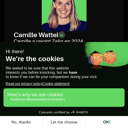
Camille Wattel
Camille a rejoint Zeliq en 2024.
Auparavant, elle a travaillé pour de
grandes marques telles que Bouygues
Immobilier, Nike et On Running, où elle
a développé son expertise en matière
d'expérience client. Elle a fondé
SportsWide, une entreprise qui met en
relation les marques et les athlètes
par le biais du sponsoring. Passionnée
par le service client et les meilleures
pratiques commerciales, elle aide les
utilisateurs à exploiter pleinement le
potentiel de la plateforme. Depuis
2026, elle occupe le poste de
responsable marketing chez Zeliq.