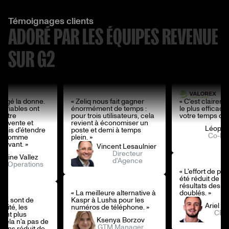
Témoignages clients
ADORÉ PAR LES ÉQUIPES REVENUE
SUR G2
hangé la donne.
« Zeliq nous fait gagner
« C'est clairem
 fiables ont
énormément de temps :
le plus efficace
notre
pour trois utilisateurs, cela
votre temps de 
e vente et
revient à économiser un
Léopold
rmis d'étendre
poste et demi à temps
Co-Fo
ée comme
plein. »
ravant. »
Vincent Lesaulnier
Directeur
entine Vallez
d'Agence
es Operations
« L'effort de pr
été réduit de mo
résultats des S
« La meilleure alternative à
doublés. »
es sont de
Kaspr à Lusha pour les
Ariel E
alité, les
numéros de téléphone. »
CEO
ont plus
Ksenya Borzov
t cela n'a pas de
GTM Manager
avons réduit de